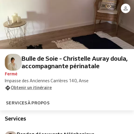
découverte
doula,
Rebozo
prénatal
postnatal
rebozo
émotionnel
bébé
téléphonique
information,
éclosion
de
enveloppé
émotionnelle
soutien
grossesse
fermeture
nouveau
0-
émotionnel
dès
avec
né
12
le
resserage
ans
4ème
du
mois
bassin
Bulle de Soie - Christelle Auray doula,
accompagnante périnatale
Fermé
Impasse des Anciennes Carrières 140, Anse
Obtenir un itinéraire
SERVICES
À PROPOS
Services